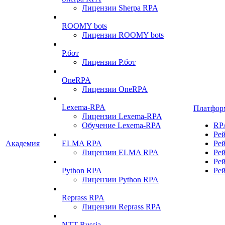
Лицензии Sherpa RPA
ROOMY bots
Лицензии ROOMY bots
Р.бот
Лицензии Р.бот
OneRPA
Лицензии OneRPA
Lexema-RPA
Платфор
Лицензии Lexema-RPA
Обучение Lexema-RPA
RP
Ре
Академия
ELMA RPA
Ре
Лицензии ELMA RPA
Ре
Ре
Python RPA
Ре
Лицензии Python RPA
Reprass RPA
Лицензии Reprass RPA
NTT Russia