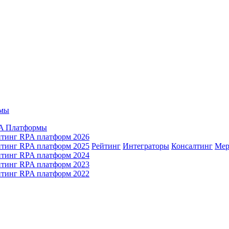
мы
A Платформы
йтинг RPA платформ 2026
йтинг RPA платформ 2025
Рейтинг
Интеграторы
Консалтинг
Mер
йтинг RPA платформ 2024
йтинг RPA платформ 2023
йтинг RPA платформ 2022