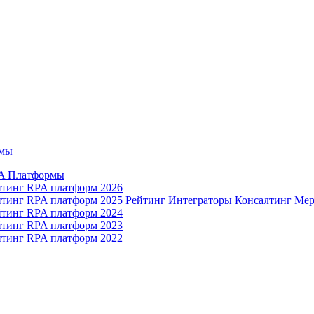
мы
A Платформы
йтинг RPA платформ 2026
йтинг RPA платформ 2025
Рейтинг
Интеграторы
Консалтинг
Mер
йтинг RPA платформ 2024
йтинг RPA платформ 2023
йтинг RPA платформ 2022