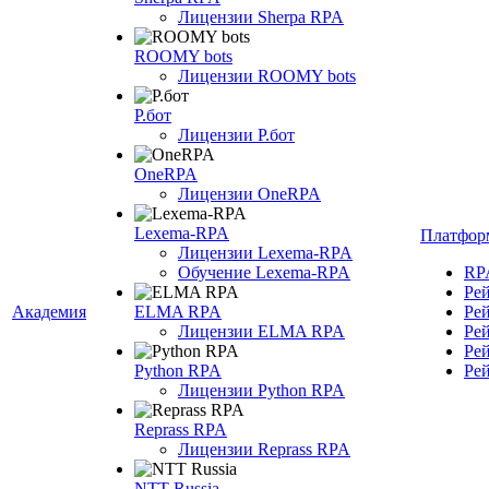
Лицензии Sherpa RPA
ROOMY bots
Лицензии ROOMY bots
Р.бот
Лицензии Р.бот
OneRPA
Лицензии OneRPA
Lexema-RPA
Платфор
Лицензии Lexema-RPA
Обучение Lexema-RPA
RP
Ре
Академия
ELMA RPA
Ре
Лицензии ELMA RPA
Ре
Ре
Python RPA
Ре
Лицензии Python RPA
Reprass RPA
Лицензии Reprass RPA
NTT Russia