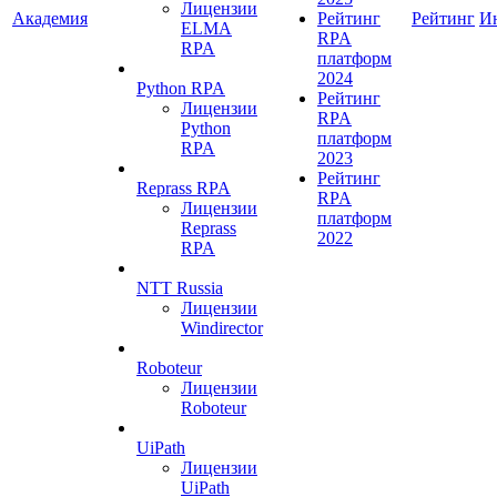
Лицензии
Академия
Рейтинг
Рейтинг
И
ELMA
RPA
RPA
платформ
2024
Python RPA
Рейтинг
Лицензии
RPA
Python
платформ
RPA
2023
Рейтинг
Reprass RPA
RPA
Лицензии
платформ
Reprass
2022
RPA
NTT Russia
Лицензии
Windirector
Roboteur
Лицензии
Roboteur
UiPath
Лицензии
UiPath