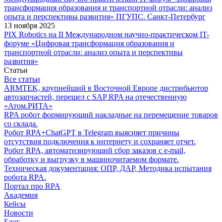
трансформация образования и транспортной отрасли: анализ
опыта и перспективы развития» ПГУПС. Санкт-Петербург
13 ноября 2025
PIX Robotics на II Международном научно-практическом IT-
форуме «Цифровая трансформация образования и
транспортной отрасли: анализ опыта и перспективы
развития»
Статьи
Все статьи
ARMTEK, крупнейший в Восточной Европе дистрибьютор
автозапчастей, перешел с SAP RPA на отечественную
«Атом.РИТА»
RPA робот формирующий накладные на перемещение товаров
со склада.
Робот RPA+ChatGPT в Telegram выясняет причины
отсутствия подключения к интернету и сохраняет отчет.
Робот RPA, автоматизирующий сбор заказов с e-mail,
обработку и выгрузку в машиночитаемом формате.
Техническая документация: ОПР, ДАР, Методика испытания
робота RPA.
Портал про RPA
Академия
Кейсы
Новости
Блог